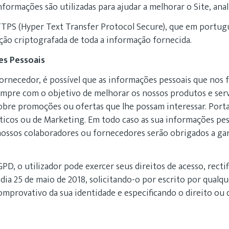
nformações são utilizadas para ajudar a melhorar o Site, anal
TTPS (Hyper Text Transfer Protocol Secure), que em portugu
ão criptografada de toda a informação fornecida.
es Pessoais
ornecedor, é possível que as informações pessoais que nos fa
empre com o objetivo de melhorar os nossos produtos e ser
obre promoções ou ofertas que lhe possam interessar. Porta
ísticos ou de Marketing. Em todo caso as sua informações pes
ossos colaboradores ou fornecedores serão obrigados a gara
PD, o utilizador pode exercer seus direitos de acesso, rect
dia 25 de maio de 2018, solicitando-o por escrito por qualq
provativo da sua identidade e especificando o direito ou di