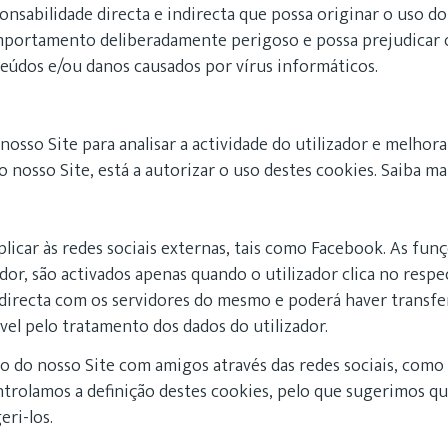
nsabilidade directa e indirecta que possa originar o uso do 
portamento deliberadamente perigoso e possa prejudicar o u
eúdos e/ou danos causados por vírus informáticos.
nosso Site para analisar a actividade do utilizador e melhor
o nosso Site, está a autorizar o uso destes cookies. Saiba m
plicar às redes sociais externas, tais como Facebook. As funç
or, são activados apenas quando o utilizador clica no respe
o directa com os servidores do mesmo e poderá haver transfer
el pelo tratamento dos dados do utilizador.
do do nosso Site com amigos através das redes sociais, como
ntrolamos a definição destes cookies, pelo que sugerimos qu
ri-los.