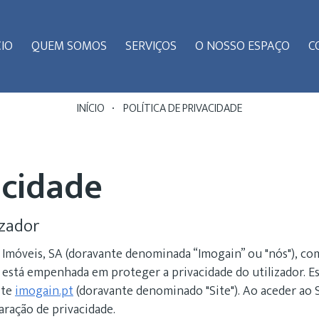
CIO
QUEM SOMOS
SERVIÇOS
O NOSSO ESPAÇO
C
INÍCIO
POLÍTICA DE PRIVACIDADE
acidade
izador
Imóveis, SA (doravante denominada “Imogain” ou "nós"), com
 está empenhada em proteger a privacidade do utilizador. Es
ite
imogain.pt
(doravante denominado "Site"). Ao aceder ao 
aração de privacidade.