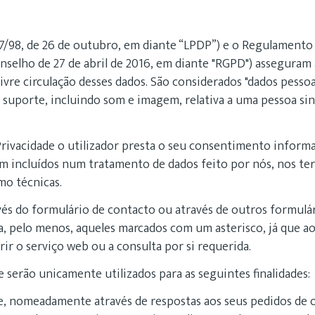
67/98, de 26 de outubro, em diante “LPDP”) e o Regulament
selho de 27 de abril de 2016, em diante "RGPD") asseguram 
livre circulação desses dados. São considerados "dados pesso
uporte, incluindo som e imagem, relativa a uma pessoa sing
Privacidade o utilizador presta o seu consentimento informa
jam incluídos num tratamento de dados feito por nós, nos t
mo técnicas.
vés do formulário de contacto ou através de outros formulár
ha, pelo menos, aqueles marcados com um asterisco, já que a
ir o serviço web ou a consulta por si requerida.
 serão unicamente utilizados para as seguintes finalidades:
te, nomeadamente através de respostas aos seus pedidos de 